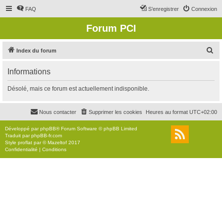
FAQ
S’enregistrer
Connexion
Forum PCI
R
Index du forum
e
Informations
c
h
Désolé, mais ce forum est actuellement indisponible.
e
r
Nous contacter
Supprimer les cookies
Heures au format
UTC+02:00
c
Développé par
phpBB
® Forum Software © phpBB Limited
h
Traduit par
phpBB-fr.com
Style
proflat
par ©
Mazeltof
2017
e
Confidentialité
|
Conditions
r