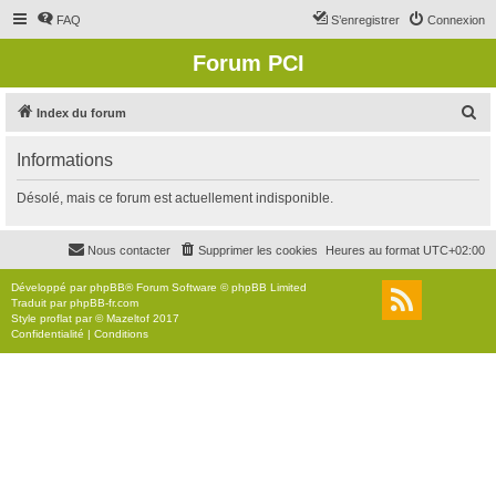
FAQ
S’enregistrer
Connexion
Forum PCI
R
Index du forum
e
Informations
c
h
Désolé, mais ce forum est actuellement indisponible.
e
r
Nous contacter
Supprimer les cookies
Heures au format
UTC+02:00
c
Développé par
phpBB
® Forum Software © phpBB Limited
h
Traduit par
phpBB-fr.com
Style
proflat
par ©
Mazeltof
2017
e
Confidentialité
|
Conditions
r