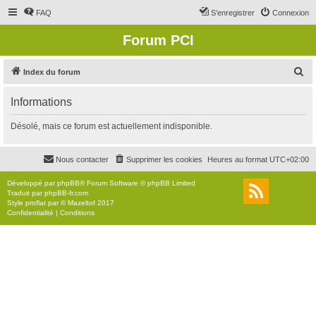
FAQ
S’enregistrer
Connexion
Forum PCI
R
Index du forum
e
Informations
c
h
Désolé, mais ce forum est actuellement indisponible.
e
r
Nous contacter
Supprimer les cookies
Heures au format
UTC+02:00
c
Développé par
phpBB
® Forum Software © phpBB Limited
h
Traduit par
phpBB-fr.com
Style
proflat
par ©
Mazeltof
2017
e
Confidentialité
|
Conditions
r