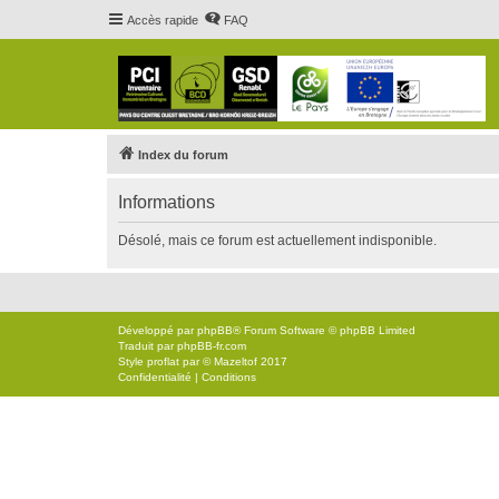
Accès rapide
FAQ
Index du forum
Informations
Désolé, mais ce forum est actuellement indisponible.
Développé par
phpBB
® Forum Software © phpBB Limited
Traduit par
phpBB-fr.com
Style
proflat
par ©
Mazeltof
2017
Confidentialité
|
Conditions