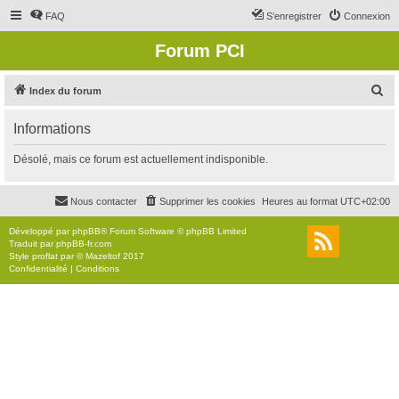
FAQ
S’enregistrer
Connexion
Forum PCI
R
Index du forum
e
Informations
c
h
Désolé, mais ce forum est actuellement indisponible.
e
r
Nous contacter
Supprimer les cookies
Heures au format
UTC+02:00
c
Développé par
phpBB
® Forum Software © phpBB Limited
h
Traduit par
phpBB-fr.com
Style
proflat
par ©
Mazeltof
2017
e
Confidentialité
|
Conditions
r