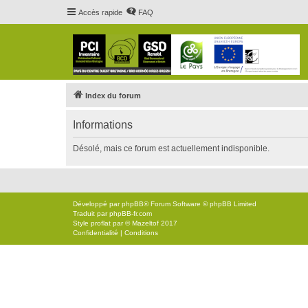
Accès rapide
FAQ
Index du forum
Informations
Désolé, mais ce forum est actuellement indisponible.
Développé par
phpBB
® Forum Software © phpBB Limited
Traduit par
phpBB-fr.com
Style
proflat
par ©
Mazeltof
2017
Confidentialité
|
Conditions