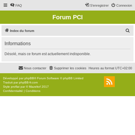
FAQ
S’enregistrer
Connexion
Forum PCI
R
Index du forum
e
Informations
c
h
Désolé, mais ce forum est actuellement indisponible.
e
r
Nous contacter
Supprimer les cookies
Heures au format
UTC+02:00
c
Développé par
phpBB
® Forum Software © phpBB Limited
h
Traduit par
phpBB-fr.com
Style
proflat
par ©
Mazeltof
2017
e
Confidentialité
|
Conditions
r