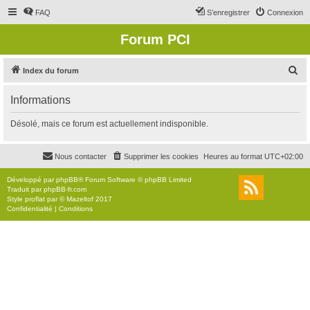
FAQ
S’enregistrer
Connexion
Forum PCI
R
Index du forum
e
Informations
c
h
Désolé, mais ce forum est actuellement indisponible.
e
r
Nous contacter
Supprimer les cookies
Heures au format
UTC+02:00
c
Développé par
phpBB
® Forum Software © phpBB Limited
h
Traduit par
phpBB-fr.com
Style
proflat
par ©
Mazeltof
2017
e
Confidentialité
|
Conditions
r