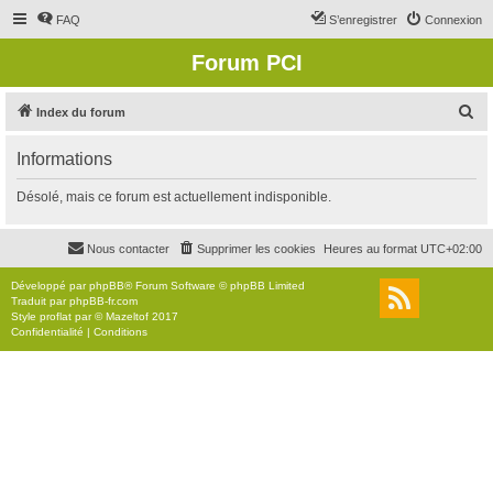
FAQ
S’enregistrer
Connexion
Forum PCI
R
Index du forum
e
Informations
c
h
Désolé, mais ce forum est actuellement indisponible.
e
r
Nous contacter
Supprimer les cookies
Heures au format
UTC+02:00
c
Développé par
phpBB
® Forum Software © phpBB Limited
h
Traduit par
phpBB-fr.com
Style
proflat
par ©
Mazeltof
2017
e
Confidentialité
|
Conditions
r