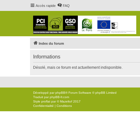
Accès rapide
FAQ
Index du forum
Informations
Désolé, mais ce forum est actuellement indisponible.
Développé par
phpBB
® Forum Software © phpBB Limited
Traduit par
phpBB-fr.com
Style
proflat
par ©
Mazeltof
2017
Confidentialité
|
Conditions