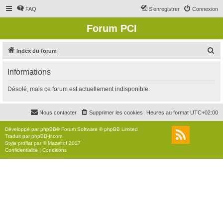
FAQ
S’enregistrer
Connexion
Forum PCI
R
Index du forum
e
Informations
c
h
Désolé, mais ce forum est actuellement indisponible.
e
r
Nous contacter
Supprimer les cookies
Heures au format
UTC+02:00
c
Développé par
phpBB
® Forum Software © phpBB Limited
h
Traduit par
phpBB-fr.com
Style
proflat
par ©
Mazeltof
2017
e
Confidentialité
|
Conditions
r