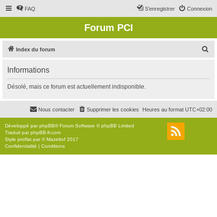
FAQ
S’enregistrer
Connexion
Forum PCI
R
Index du forum
e
Informations
c
h
Désolé, mais ce forum est actuellement indisponible.
e
r
Nous contacter
Supprimer les cookies
Heures au format
UTC+02:00
c
Développé par
phpBB
® Forum Software © phpBB Limited
h
Traduit par
phpBB-fr.com
Style
proflat
par ©
Mazeltof
2017
e
Confidentialité
|
Conditions
r