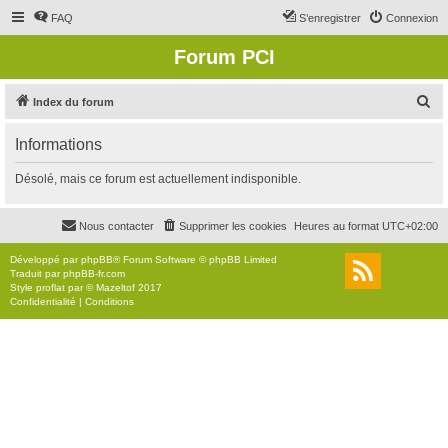
FAQ
S’enregistrer
Connexion
Forum PCI
R
Index du forum
e
Informations
c
h
Désolé, mais ce forum est actuellement indisponible.
e
r
Nous contacter
Supprimer les cookies
Heures au format
UTC+02:00
c
Développé par
phpBB
® Forum Software © phpBB Limited
h
Traduit par
phpBB-fr.com
Style
proflat
par ©
Mazeltof
2017
e
Confidentialité
|
Conditions
r