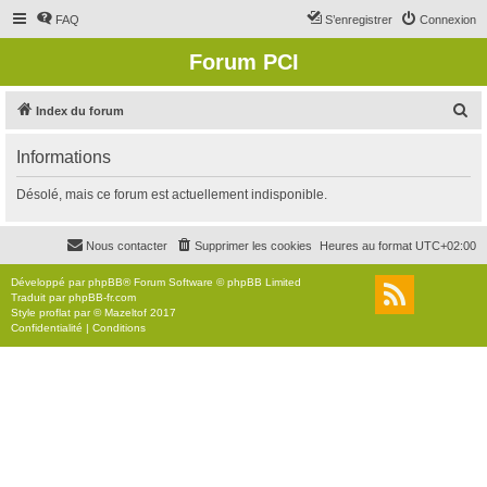
FAQ
S’enregistrer
Connexion
Forum PCI
R
Index du forum
e
Informations
c
h
Désolé, mais ce forum est actuellement indisponible.
e
r
Nous contacter
Supprimer les cookies
Heures au format
UTC+02:00
c
Développé par
phpBB
® Forum Software © phpBB Limited
h
Traduit par
phpBB-fr.com
Style
proflat
par ©
Mazeltof
2017
e
Confidentialité
|
Conditions
r