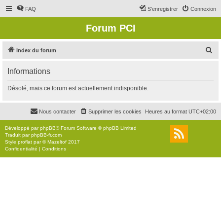
FAQ
S’enregistrer
Connexion
Forum PCI
R
Index du forum
e
Informations
c
h
Désolé, mais ce forum est actuellement indisponible.
e
r
Nous contacter
Supprimer les cookies
Heures au format
UTC+02:00
c
Développé par
phpBB
® Forum Software © phpBB Limited
h
Traduit par
phpBB-fr.com
Style
proflat
par ©
Mazeltof
2017
e
Confidentialité
|
Conditions
r