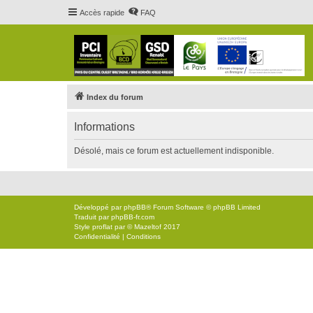
Accès rapide
FAQ
Index du forum
Informations
Désolé, mais ce forum est actuellement indisponible.
Développé par
phpBB
® Forum Software © phpBB Limited
Traduit par
phpBB-fr.com
Style
proflat
par ©
Mazeltof
2017
Confidentialité
|
Conditions