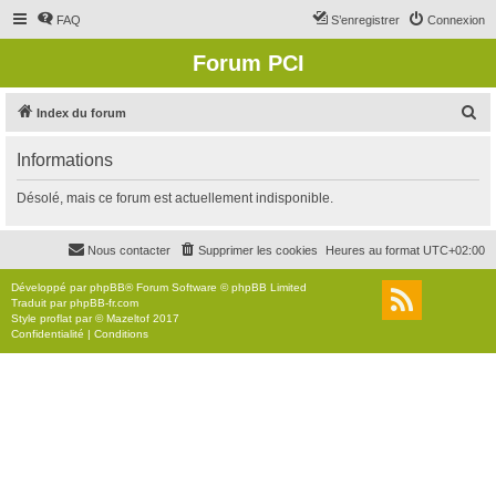
FAQ
S’enregistrer
Connexion
Forum PCI
R
Index du forum
e
Informations
c
h
Désolé, mais ce forum est actuellement indisponible.
e
r
Nous contacter
Supprimer les cookies
Heures au format
UTC+02:00
c
Développé par
phpBB
® Forum Software © phpBB Limited
h
Traduit par
phpBB-fr.com
Style
proflat
par ©
Mazeltof
2017
e
Confidentialité
|
Conditions
r