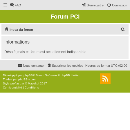
FAQ
S’enregistrer
Connexion
Forum PCI
R
Index du forum
e
Informations
c
h
Désolé, mais ce forum est actuellement indisponible.
e
r
Nous contacter
Supprimer les cookies
Heures au format
UTC+02:00
c
Développé par
phpBB
® Forum Software © phpBB Limited
h
Traduit par
phpBB-fr.com
Style
proflat
par ©
Mazeltof
2017
e
Confidentialité
|
Conditions
r