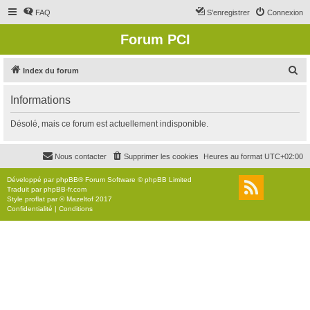
FAQ
S’enregistrer
Connexion
Forum PCI
R
Index du forum
e
Informations
c
h
Désolé, mais ce forum est actuellement indisponible.
e
r
Nous contacter
Supprimer les cookies
Heures au format
UTC+02:00
c
Développé par
phpBB
® Forum Software © phpBB Limited
h
Traduit par
phpBB-fr.com
Style
proflat
par ©
Mazeltof
2017
e
Confidentialité
|
Conditions
r