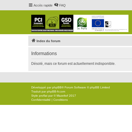
Accès rapide
FAQ
Index du forum
Informations
Désolé, mais ce forum est actuellement indisponible.
Développé par
phpBB
® Forum Software © phpBB Limited
Traduit par
phpBB-fr.com
Style
proflat
par ©
Mazeltof
2017
Confidentialité
|
Conditions