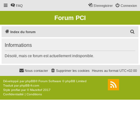
FAQ
S’enregistrer
Connexion
Forum PCI
R
Index du forum
e
Informations
c
h
Désolé, mais ce forum est actuellement indisponible.
e
r
Nous contacter
Supprimer les cookies
Heures au format
UTC+02:00
c
Développé par
phpBB
® Forum Software © phpBB Limited
h
Traduit par
phpBB-fr.com
Style
proflat
par ©
Mazeltof
2017
e
Confidentialité
|
Conditions
r