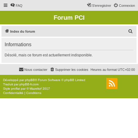
FAQ
S’enregistrer
Connexion
Forum PCI
R
Index du forum
e
Informations
c
h
Désolé, mais ce forum est actuellement indisponible.
e
r
Nous contacter
Supprimer les cookies
Heures au format
UTC+02:00
c
Développé par
phpBB
® Forum Software © phpBB Limited
h
Traduit par
phpBB-fr.com
Style
proflat
par ©
Mazeltof
2017
e
Confidentialité
|
Conditions
r