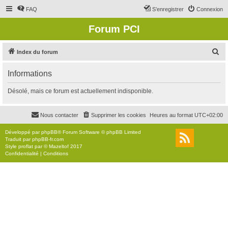
FAQ
S’enregistrer
Connexion
Forum PCI
R
Index du forum
e
Informations
c
h
Désolé, mais ce forum est actuellement indisponible.
e
r
Nous contacter
Supprimer les cookies
Heures au format
UTC+02:00
c
Développé par
phpBB
® Forum Software © phpBB Limited
h
Traduit par
phpBB-fr.com
Style
proflat
par ©
Mazeltof
2017
e
Confidentialité
|
Conditions
r