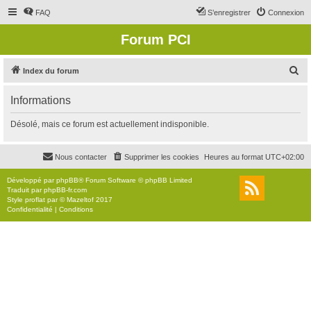
FAQ
S’enregistrer
Connexion
Forum PCI
R
Index du forum
e
Informations
c
h
Désolé, mais ce forum est actuellement indisponible.
e
r
Nous contacter
Supprimer les cookies
Heures au format
UTC+02:00
c
Développé par
phpBB
® Forum Software © phpBB Limited
h
Traduit par
phpBB-fr.com
Style
proflat
par ©
Mazeltof
2017
e
Confidentialité
|
Conditions
r