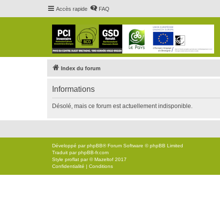
Accès rapide
FAQ
Index du forum
Informations
Désolé, mais ce forum est actuellement indisponible.
Développé par
phpBB
® Forum Software © phpBB Limited
Traduit par
phpBB-fr.com
Style
proflat
par ©
Mazeltof
2017
Confidentialité
|
Conditions