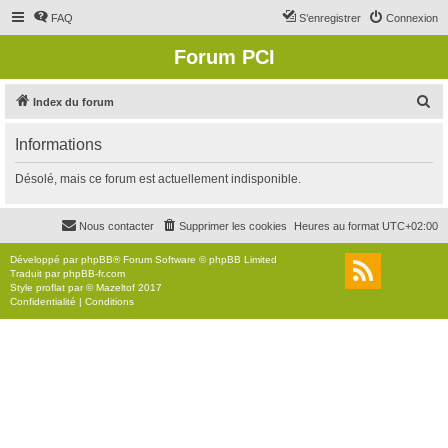
FAQ
S’enregistrer
Connexion
Forum PCI
R
Index du forum
e
Informations
c
h
Désolé, mais ce forum est actuellement indisponible.
e
r
Nous contacter
Supprimer les cookies
Heures au format
UTC+02:00
c
Développé par
phpBB
® Forum Software © phpBB Limited
h
Traduit par
phpBB-fr.com
Style
proflat
par ©
Mazeltof
2017
e
Confidentialité
|
Conditions
r