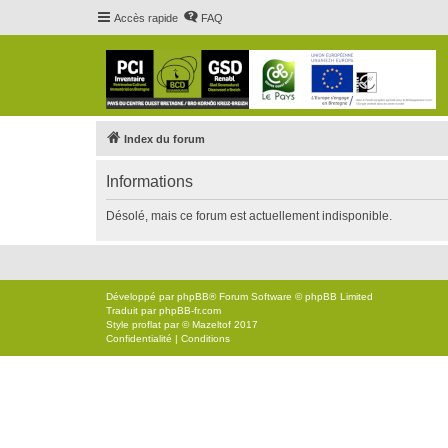
Accès rapide
FAQ
Index du forum
Informations
Désolé, mais ce forum est actuellement indisponible.
Développé par
phpBB
® Forum Software © phpBB Limited
Traduit par
phpBB-fr.com
Style
proflat
par ©
Mazeltof
2017
Confidentialité
|
Conditions