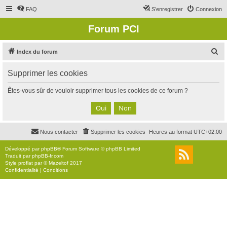
FAQ
S’enregistrer
Connexion
Forum PCI
R
Index du forum
e
Supprimer les cookies
c
h
Êtes-vous sûr de vouloir supprimer tous les cookies de ce forum ?
e
r
c
Nous contacter
Supprimer les cookies
Heures au format
UTC+02:00
h
e
Développé par
phpBB
® Forum Software © phpBB Limited
Traduit par
phpBB-fr.com
r
Style
proflat
par ©
Mazeltof
2017
Confidentialité
|
Conditions