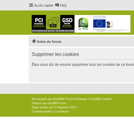
Accès rapide
FAQ
Index du forum
Supprimer les cookies
Êtes-vous sûr de vouloir supprimer tous les cookies de ce foru
Développé par
phpBB
® Forum Software © phpBB Limited
Traduit par
phpBB-fr.com
Style
proflat
par ©
Mazeltof
2017
Confidentialité
|
Conditions