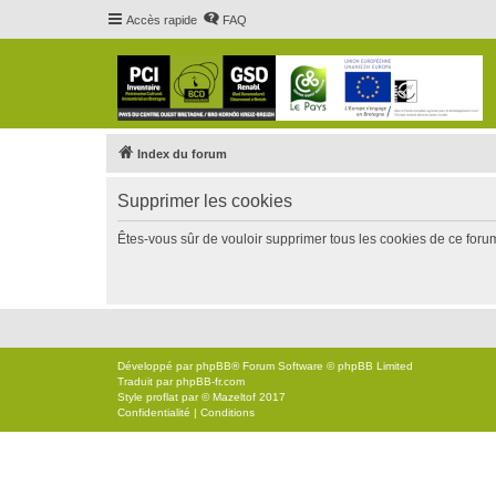
Accès rapide
FAQ
Index du forum
Supprimer les cookies
Êtes-vous sûr de vouloir supprimer tous les cookies de ce foru
Développé par
phpBB
® Forum Software © phpBB Limited
Traduit par
phpBB-fr.com
Style
proflat
par ©
Mazeltof
2017
Confidentialité
|
Conditions