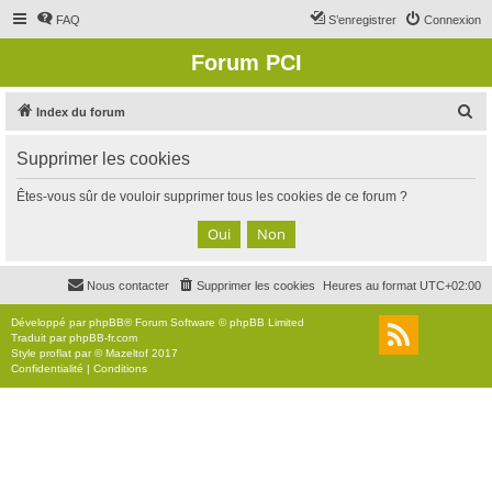
FAQ
S’enregistrer
Connexion
Forum PCI
R
Index du forum
e
Supprimer les cookies
c
h
Êtes-vous sûr de vouloir supprimer tous les cookies de ce forum ?
e
r
c
Nous contacter
Supprimer les cookies
Heures au format
UTC+02:00
h
e
Développé par
phpBB
® Forum Software © phpBB Limited
Traduit par
phpBB-fr.com
r
Style
proflat
par ©
Mazeltof
2017
Confidentialité
|
Conditions