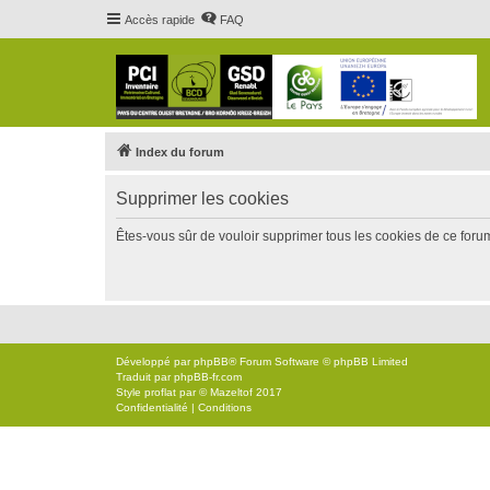
Accès rapide
FAQ
Index du forum
Supprimer les cookies
Êtes-vous sûr de vouloir supprimer tous les cookies de ce foru
Développé par
phpBB
® Forum Software © phpBB Limited
Traduit par
phpBB-fr.com
Style
proflat
par ©
Mazeltof
2017
Confidentialité
|
Conditions