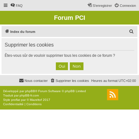
FAQ
S’enregistrer
Connexion
Forum PCI
R
Index du forum
e
Supprimer les cookies
c
h
Êtes-vous sûr de vouloir supprimer tous les cookies de ce forum ?
e
r
c
Nous contacter
Supprimer les cookies
Heures au format
UTC+02:00
h
e
Développé par
phpBB
® Forum Software © phpBB Limited
Traduit par
phpBB-fr.com
r
Style
proflat
par ©
Mazeltof
2017
Confidentialité
|
Conditions