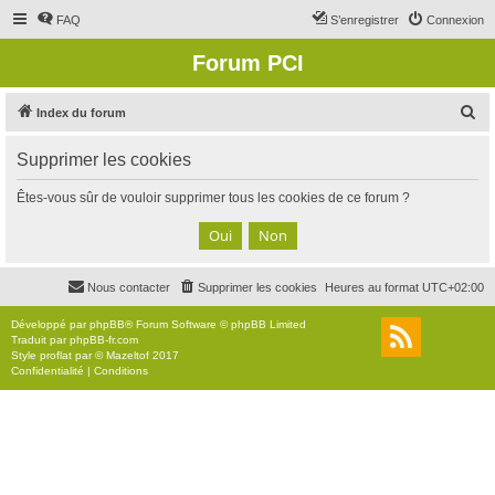
FAQ
S’enregistrer
Connexion
Forum PCI
R
Index du forum
e
Supprimer les cookies
c
h
Êtes-vous sûr de vouloir supprimer tous les cookies de ce forum ?
e
r
c
Nous contacter
Supprimer les cookies
Heures au format
UTC+02:00
h
e
Développé par
phpBB
® Forum Software © phpBB Limited
Traduit par
phpBB-fr.com
r
Style
proflat
par ©
Mazeltof
2017
Confidentialité
|
Conditions