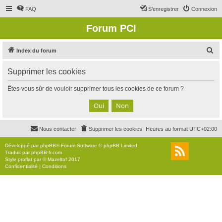
FAQ
S’enregistrer
Connexion
Forum PCI
R
Index du forum
e
Supprimer les cookies
c
h
Êtes-vous sûr de vouloir supprimer tous les cookies de ce forum ?
e
r
c
Nous contacter
Supprimer les cookies
Heures au format
UTC+02:00
h
e
Développé par
phpBB
® Forum Software © phpBB Limited
Traduit par
phpBB-fr.com
r
Style
proflat
par ©
Mazeltof
2017
Confidentialité
|
Conditions