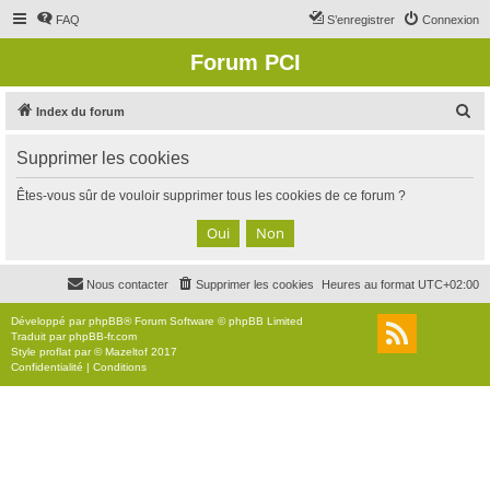
FAQ
S’enregistrer
Connexion
Forum PCI
R
Index du forum
e
Supprimer les cookies
c
h
Êtes-vous sûr de vouloir supprimer tous les cookies de ce forum ?
e
r
c
Nous contacter
Supprimer les cookies
Heures au format
UTC+02:00
h
e
Développé par
phpBB
® Forum Software © phpBB Limited
Traduit par
phpBB-fr.com
r
Style
proflat
par ©
Mazeltof
2017
Confidentialité
|
Conditions