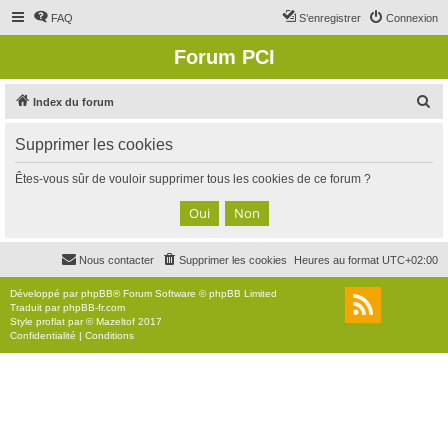
FAQ
S’enregistrer
Connexion
Forum PCI
R
Index du forum
e
Supprimer les cookies
c
h
Êtes-vous sûr de vouloir supprimer tous les cookies de ce forum ?
e
r
c
Nous contacter
Supprimer les cookies
Heures au format
UTC+02:00
h
e
Développé par
phpBB
® Forum Software © phpBB Limited
Traduit par
phpBB-fr.com
r
Style
proflat
par ©
Mazeltof
2017
Confidentialité
|
Conditions