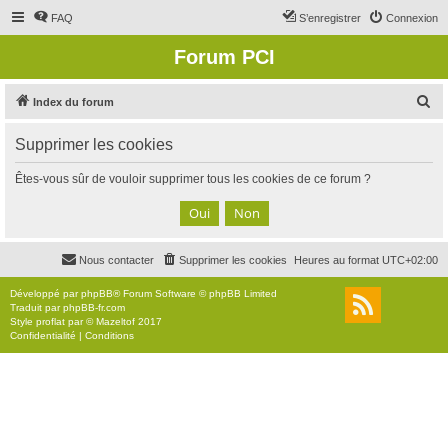
FAQ
S’enregistrer
Connexion
Forum PCI
R
Index du forum
e
Supprimer les cookies
c
h
Êtes-vous sûr de vouloir supprimer tous les cookies de ce forum ?
e
r
c
Nous contacter
Supprimer les cookies
Heures au format
UTC+02:00
h
e
Développé par
phpBB
® Forum Software © phpBB Limited
Traduit par
phpBB-fr.com
r
Style
proflat
par ©
Mazeltof
2017
Confidentialité
|
Conditions