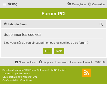
FAQ
S’enregistrer
Connexion
Forum PCI
R
Index du forum
e
Supprimer les cookies
c
h
Êtes-vous sûr de vouloir supprimer tous les cookies de ce forum ?
e
r
c
Nous contacter
Supprimer les cookies
Heures au format
UTC+02:00
h
e
Développé par
phpBB
® Forum Software © phpBB Limited
Traduit par
phpBB-fr.com
r
Style
proflat
par ©
Mazeltof
2017
Confidentialité
|
Conditions