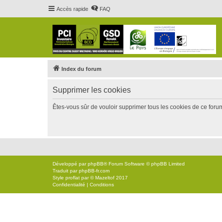
Accès rapide
FAQ
Index du forum
Supprimer les cookies
Êtes-vous sûr de vouloir supprimer tous les cookies de ce foru
Développé par
phpBB
® Forum Software © phpBB Limited
Traduit par
phpBB-fr.com
Style
proflat
par ©
Mazeltof
2017
Confidentialité
|
Conditions