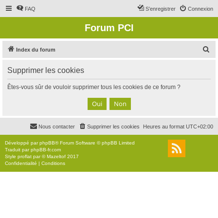
FAQ
S’enregistrer
Connexion
Forum PCI
R
Index du forum
e
Supprimer les cookies
c
h
Êtes-vous sûr de vouloir supprimer tous les cookies de ce forum ?
e
r
c
Nous contacter
Supprimer les cookies
Heures au format
UTC+02:00
h
e
Développé par
phpBB
® Forum Software © phpBB Limited
Traduit par
phpBB-fr.com
r
Style
proflat
par ©
Mazeltof
2017
Confidentialité
|
Conditions