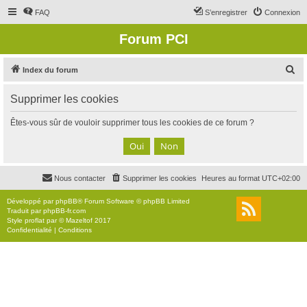
FAQ
S’enregistrer
Connexion
Forum PCI
R
Index du forum
e
Supprimer les cookies
c
h
Êtes-vous sûr de vouloir supprimer tous les cookies de ce forum ?
e
r
c
Nous contacter
Supprimer les cookies
Heures au format
UTC+02:00
h
e
Développé par
phpBB
® Forum Software © phpBB Limited
Traduit par
phpBB-fr.com
r
Style
proflat
par ©
Mazeltof
2017
Confidentialité
|
Conditions