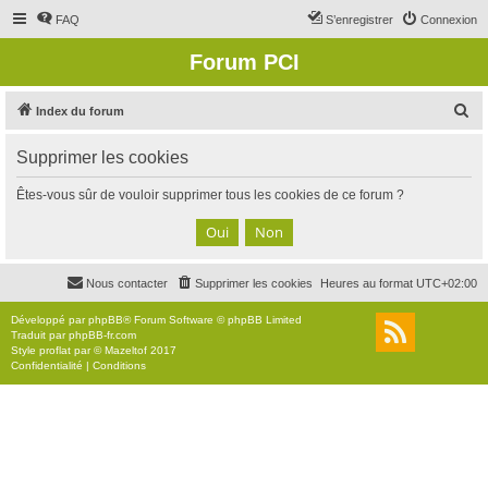
FAQ
S’enregistrer
Connexion
Forum PCI
R
Index du forum
e
Supprimer les cookies
c
h
Êtes-vous sûr de vouloir supprimer tous les cookies de ce forum ?
e
r
c
Nous contacter
Supprimer les cookies
Heures au format
UTC+02:00
h
e
Développé par
phpBB
® Forum Software © phpBB Limited
Traduit par
phpBB-fr.com
r
Style
proflat
par ©
Mazeltof
2017
Confidentialité
|
Conditions