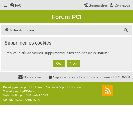
FAQ
S’enregistrer
Connexion
Forum PCI
R
Index du forum
e
Supprimer les cookies
c
h
Êtes-vous sûr de vouloir supprimer tous les cookies de ce forum ?
e
r
c
Nous contacter
Supprimer les cookies
Heures au format
UTC+02:00
h
e
Développé par
phpBB
® Forum Software © phpBB Limited
Traduit par
phpBB-fr.com
r
Style
proflat
par ©
Mazeltof
2017
Confidentialité
|
Conditions