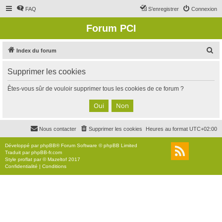
FAQ
S’enregistrer
Connexion
Forum PCI
R
Index du forum
e
Supprimer les cookies
c
h
Êtes-vous sûr de vouloir supprimer tous les cookies de ce forum ?
e
r
c
Nous contacter
Supprimer les cookies
Heures au format
UTC+02:00
h
e
Développé par
phpBB
® Forum Software © phpBB Limited
Traduit par
phpBB-fr.com
r
Style
proflat
par ©
Mazeltof
2017
Confidentialité
|
Conditions