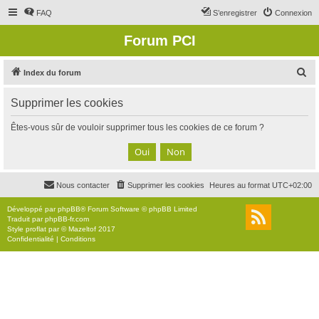
FAQ
S’enregistrer
Connexion
Forum PCI
R
Index du forum
e
Supprimer les cookies
c
h
Êtes-vous sûr de vouloir supprimer tous les cookies de ce forum ?
e
r
c
Nous contacter
Supprimer les cookies
Heures au format
UTC+02:00
h
e
Développé par
phpBB
® Forum Software © phpBB Limited
Traduit par
phpBB-fr.com
r
Style
proflat
par ©
Mazeltof
2017
Confidentialité
|
Conditions