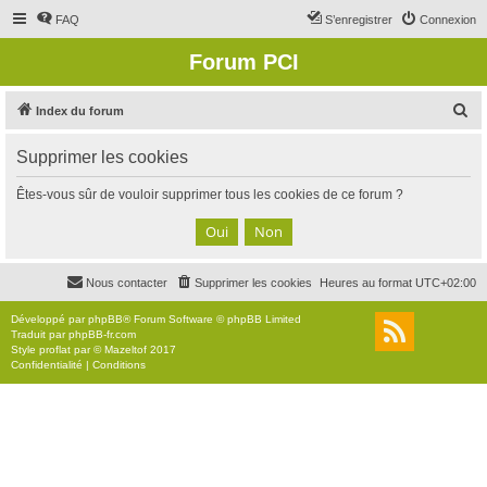
FAQ
S’enregistrer
Connexion
Forum PCI
R
Index du forum
e
Supprimer les cookies
c
h
Êtes-vous sûr de vouloir supprimer tous les cookies de ce forum ?
e
r
c
Nous contacter
Supprimer les cookies
Heures au format
UTC+02:00
h
e
Développé par
phpBB
® Forum Software © phpBB Limited
Traduit par
phpBB-fr.com
r
Style
proflat
par ©
Mazeltof
2017
Confidentialité
|
Conditions