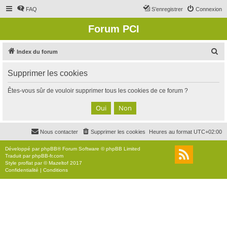
FAQ
S’enregistrer
Connexion
Forum PCI
R
Index du forum
e
Supprimer les cookies
c
h
Êtes-vous sûr de vouloir supprimer tous les cookies de ce forum ?
e
r
c
Nous contacter
Supprimer les cookies
Heures au format
UTC+02:00
h
e
Développé par
phpBB
® Forum Software © phpBB Limited
Traduit par
phpBB-fr.com
r
Style
proflat
par ©
Mazeltof
2017
Confidentialité
|
Conditions