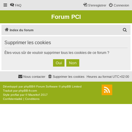
FAQ
S’enregistrer
Connexion
Forum PCI
R
Index du forum
e
Supprimer les cookies
c
h
Êtes-vous sûr de vouloir supprimer tous les cookies de ce forum ?
e
r
c
Nous contacter
Supprimer les cookies
Heures au format
UTC+02:00
h
e
Développé par
phpBB
® Forum Software © phpBB Limited
Traduit par
phpBB-fr.com
r
Style
proflat
par ©
Mazeltof
2017
Confidentialité
|
Conditions