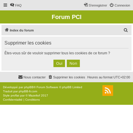
FAQ
S’enregistrer
Connexion
Forum PCI
R
Index du forum
e
Supprimer les cookies
c
h
Êtes-vous sûr de vouloir supprimer tous les cookies de ce forum ?
e
r
c
Nous contacter
Supprimer les cookies
Heures au format
UTC+02:00
h
e
Développé par
phpBB
® Forum Software © phpBB Limited
Traduit par
phpBB-fr.com
r
Style
proflat
par ©
Mazeltof
2017
Confidentialité
|
Conditions